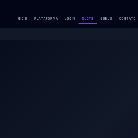
INÍCIO
PLATAFORMA
LOGIN
SLOTS
BÔNUS
CONTATO