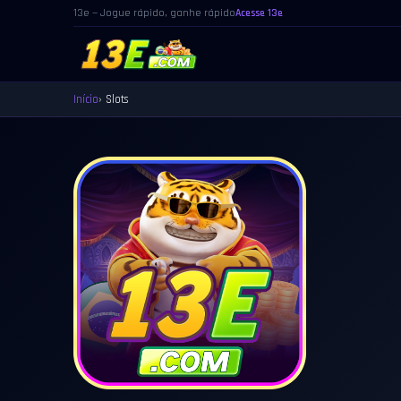
13e — Jogue rápido, ganhe rápido
Acesse 13e
Início
Slots