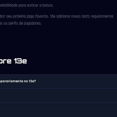
latilidade para esticar a banca.
brir seu próximo jogo favorito. 13e adiciona novos slots regularmente
s os perfis de jogadores.
bre 13e
mporariamente no 13e?