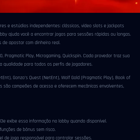
es e estúdios independentes: clássicos, vídeo slots e jackpots
 lobby ajuda você a encontrar jogos para sessões rápidas ou longas.
de apostar com dinheiro real.
GO, Pragmatic Play, Microgaming, Quickspin. Cada provedor traz sua
ta qualidade para todos os perfis de jogadores.
tEnt), Gonzo's Quest (NetEnt), Wolf Gold (Pragmatic Play), Book of
los são campeões de acesso e oferecem mecânicas envolventes,
13e exibe essa informação no lobby quando disponível.
funções de bônus sem risco.
el de jogo responsável para controlar sessões.