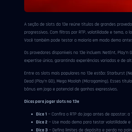
A seção de slots da 13e reúne títulos de grandes provedor
progressivos. Com filtros por RTP, volatilidade e tema, o
Você também pode testar a maioria em modo demo antes 
Os provedores disponíveis no 13e incluem: NetEnt, Play'n 
expertise única, garantindo experiências variadas e de al
Entre os slots mais populares no 13e estão: Starburst (Ne
Dead (Play'n GO), Mega Moolah (Microgaming). Esses títu
bônus em jogo e potencial de ganhos expressivos.
Dicas para jogar slots no 13e
Dica 1
— Confira o RTP do jogo antes de apostar; a 
Dica 2
— Use modo demo para testar volatilidade e 
Dica 3
— Defina limites de depósito e perda no pain