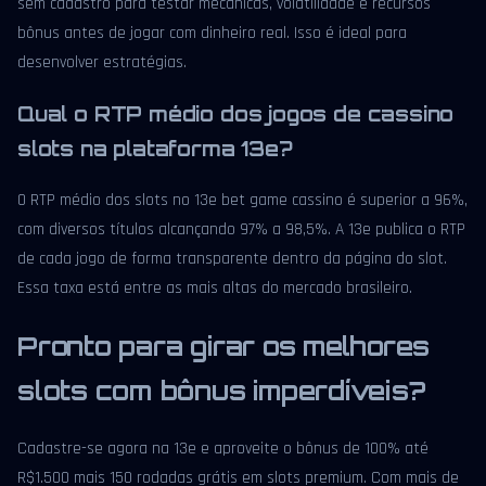
sem cadastro para testar mecânicas, volatilidade e recursos
bônus antes de jogar com dinheiro real. Isso é ideal para
desenvolver estratégias.
Qual o RTP médio dos jogos de cassino
slots na plataforma 13e?
O RTP médio dos slots no 13e bet game cassino é superior a 96%,
com diversos títulos alcançando 97% a 98,5%. A 13e publica o RTP
de cada jogo de forma transparente dentro da página do slot.
Essa taxa está entre as mais altas do mercado brasileiro.
Pronto para girar os melhores
slots com bônus imperdíveis?
Cadastre-se agora na 13e e aproveite o bônus de 100% até
R$1.500 mais 150 rodadas grátis em slots premium. Com mais de