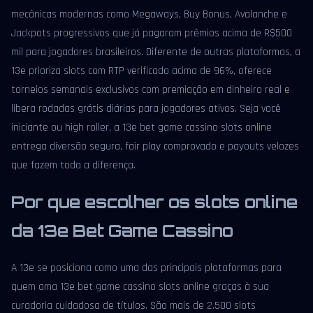
mecânicas modernas como Megaways, Buy Bonus, Avalanche e
Jackpots progressivos que já pagaram prêmios acima de R$500
mil para jogadores brasileiros. Diferente de outras plataformas, a
13e prioriza slots com RTP verificado acima de 96%, oferece
torneios semanais exclusivos com premiação em dinheiro real e
libera rodadas grátis diárias para jogadores ativos. Seja você
iniciante ou high roller, a 13e bet game cassino slots online
entrega diversão segura, fair play comprovado e payouts velozes
que fazem toda a diferença.
Por que escolher os slots online
da 13e Bet Game Cassino
A 13e se posiciona como uma das principais plataformas para
quem ama 13e bet game cassino slots online graças à sua
curadoria cuidadosa de títulos. São mais de 2.500 slots