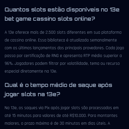
Quantos slots estão disponíveis no 13e
bet game cassino slots online?
A 13e oferece mais de 2.500 slots diferentes em sua plataforma
de cassino online. Essa biblioteca é atualizada semanalmente
com os últimos lançamentos dos principais provedores. Cada jogo
passa por certificação de RNG e apresenta RTP médio superior a
96%. Jogadores podem filtrar por volatilidade, tema ou recurso
especial diretamente na 13e.
Qual é o tempo médio de saque após
jogar slots na 13e?
Na 13e, os saques via Pix após jogar slots são processados em
até 15 minutos para valores de até R$10.000. Para montantes
maiores, o prazo máximo é de 30 minutos em dias úteis. A