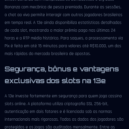
Bonanza com mecânica de pesca premiada. Durante as sessões,
o chat ao vivo permite interagir com outros jogadores brasileiros
em tempo real. A 13e ainda disponibiliza estatísticas detalhadas
de cada slot, mostrando o maior prêmio pago nas últimas 24
horas e o RTP médio histórico. Para saques, o processamento via
Pix é feito em até 15 minutos para valores até R$10.000, um dos
mais rápidos do mercado brasileiro de apostas.
Segurança, bônus e vantagens
exclusivas dos slots na 13e
A 13e investe fortemente em segurança para quem joga cassino
slots online. A plataforma utiliza criptografia SSL 256-bit,
autenticação em dois fatores e é licenciada sob as normas
internacionais mais rigorosas. Todos os dados dos jogadores são
protegidos e os jogos são auditados mensalmente. Entre os