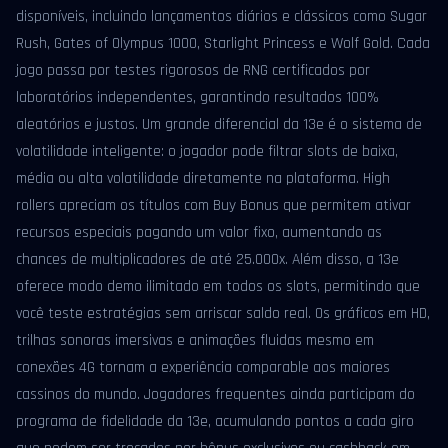
disponíveis, incluindo lançamentos diários e clássicos como Sugar
Rush, Gates of Olympus 1000, Starlight Princess e Wolf Gold. Cada
jogo passa por testes rigorosos de RNG certificados por
laboratórios independentes, garantindo resultados 100%
aleatórios e justos. Um grande diferencial da 13e é o sistema de
volatilidade inteligente: o jogador pode filtrar slots de baixa,
média ou alta volatilidade diretamente na plataforma. High
rollers apreciam os títulos com Buy Bonus que permitem ativar
recursos especiais pagando um valor fixo, aumentando as
chances de multiplicadores de até 25.000x. Além disso, a 13e
oferece modo demo ilimitado em todos os slots, permitindo que
você teste estratégias sem arriscar saldo real. Os gráficos em HD,
trilhas sonoras imersivas e animações fluidas mesmo em
conexões 4G tornam a experiência comparable aos maiores
cassinos do mundo. Jogadores frequentes ainda participam do
programa de fidelidade da 13e, acumulando pontos a cada giro