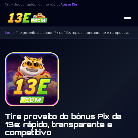
13e — Jogue rápido, ganhe rápido
Acesse 13e
Início
Tire proveito do bônus Pix da 13e: rápido, transparente e competitivo
Tire proveito do bônus Pix da
13e: rápido, transparente e
competitivo