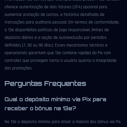
oferece autenticação de dois fatores (2FA) opcional para
aumentar proteção de contas, e histórico detalhado de
transações para auditoria pessoal. Em termos de conformidade,
a 13e disponibiliza políticas de jogo responsável, limites de
depósito diários e a opção de autoexclusão por períodos
definidos (7, 30 ou 90 dias). Esses mecanismos técnicos e
operacionais garantem que 13e combine rapidez do Pix com
controles que protegem tanto o usuário quanto a integridade
das promoções.
Perguntas Frequentes
Qual o depósito mínimo via Pix para
receber o bônus na 13e?
Na 13e o depósito mínimo para ativar a maioria dos bônus via Pix