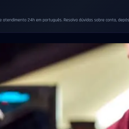
l e atendimento 24h em português. Resolva dúvidas sobre conta, depó