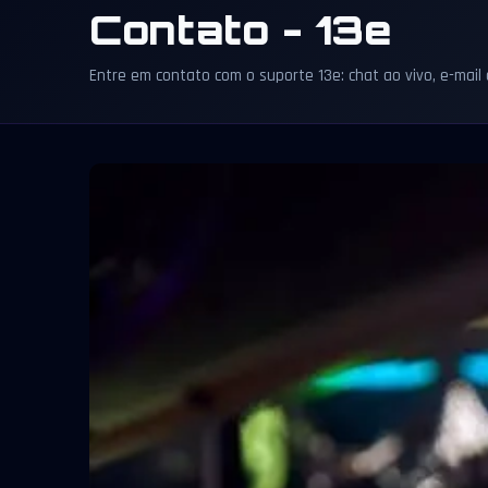
Contato - 13e
Entre em contato com o suporte 13e: chat ao vivo, e-mai