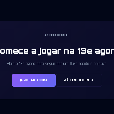
ACESSO OFICIAL
omece a jogar na 13e ago
Abra o 13e agora para seguir por um fluxo rápido e objetivo.
▶ JOGAR AGORA
JÁ TENHO CONTA