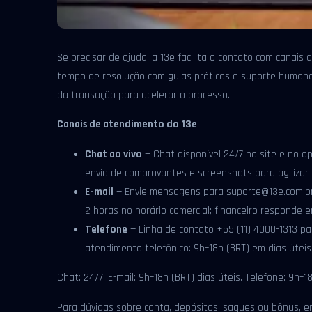
Se precisar de ajuda, a 13e facilita o contato com canais 
tempo de resolução com guias práticos e suporte humano 
da transação para acelerar o processo.
Canais de atendimento do 13e
Chat ao vivo
— Chat disponível 24/7 no site e no a
envio de comprovantes e screenshots para agilizar
E-mail
— Envie mensagens para
suporte@13e.com.b
2 horas no horário comercial; financeiro responde e
Telefone
— Linha de contato +55 (11) 4000-1313 par
atendimento telefônico: 9h–18h (BRT) em dias úteis
Chat: 24/7. E-mail: 9h–18h (BRT) dias úteis. Telefone: 9h–1
Para dúvidas sobre conta, depósitos, saques ou bônus, e