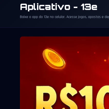
Aplicativo - 13e
Baixe o app do 13e no celular. Acesse jogos, apostas e dep